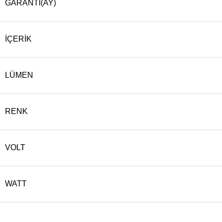
GARANTI(AY)
İÇERIK
LÜMEN
RENK
VOLT
WATT