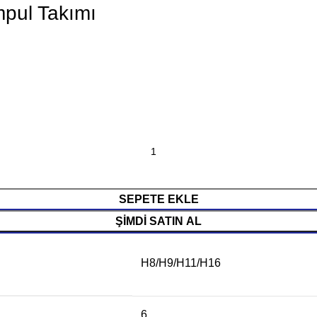
mpul Takımı
SEPETE EKLE
ŞIMDI SATIN AL
H8/H9/H11/H16
6