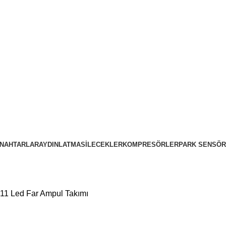
NAHTARLAR
AYDINLATMA
SILECEKLER
KOMPRESÖRLER
PARK SENSÖR
H11 Led Far Ampul Takımı