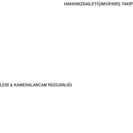
HAKKIMIZDA
İLETIŞIM
SIPARIŞ TAKIP
LERI & KAMERALAR
CAM RÜZGARLIĞI