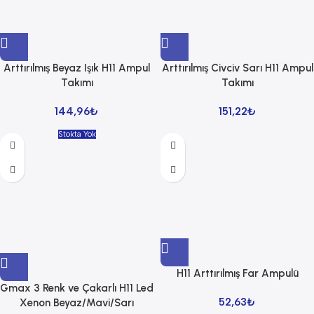
Arttırılmış Beyaz Işık H11 Ampul
Arttırılmış Civciv Sarı H11 Ampul
Takımı
Takımı
144,96
₺
151,22
₺
Stokta Yok
H11 Arttırılmış Far Ampulü
Gmax 3 Renk ve Çakarlı H11 Led
52,63
₺
Xenon Beyaz/Mavi/Sarı