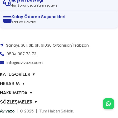
Müşteri Desteği
Her Sorunuzda Yanınızdayız
Kolay Ödeme Seçenekleri
Kart ve Havale
Sanayi, 301. Sk. 6F, 61030 Ortahisar/Trabzon
0534 387 73 73
info@avivazo.com
KATEGORİLER
▼
HESABIM
▼
HAKKIMIZDA
▼
SÖZLEŞMELER
▼
Avivazo
| © 2025 | Tüm Hakları Saklıdır.