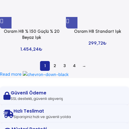
Osram H8 % 150 Güçlü % 20
Osram H8 Standart Işık
Beyaz Işık
299,72
₺
1.454,24
₺
1
2
3
4
→
Read more
Güvenli Ödeme
SSL destekli, güvenli alışveriş
Hızlı Teslimat
Siparişiniz hızlı ve güvenli yolda