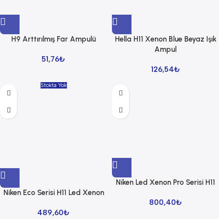
H9 Arttırılmış Far Ampulü
Hella H11 Xenon Blue Beyaz Işık
Ampul
51,76
₺
126,54
₺
Stokta Yok
Niken Led Xenon Pro Serisi H11
Niken Eco Serisi H11 Led Xenon
800,40
₺
489,60
₺