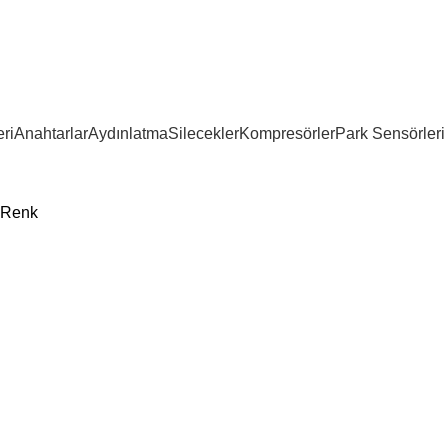
ri
Anahtarlar
Aydınlatma
Silecekler
Kompresörler
Park Sensörleri
Renk