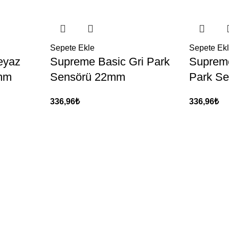
Sepete Ekle
Sepete Ek
eyaz
Supreme Basic Gri Park
Supreme
mm
Sensörü 22mm
Park S
336,96
₺
336,96
₺