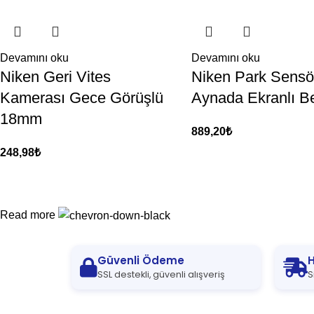
Devamını oku
Devamını oku
Niken Geri Vites
Niken Park Sensö
Kamerası Gece Görüşlü
Aynada Ekranlı B
18mm
889,20
₺
248,98
₺
Read more
Güvenli Ödeme
H
SSL destekli, güvenli alışveriş
S