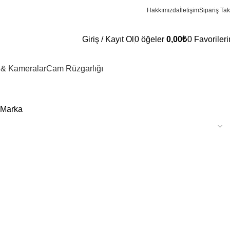
Hakkımızda
İletişim
Sipariş Tak
Giriş / Kayıt Ol
0
öğeler
0,00
₺
0
Favoriler
 & Kameralar
Cam Rüzgarlığı
Marka