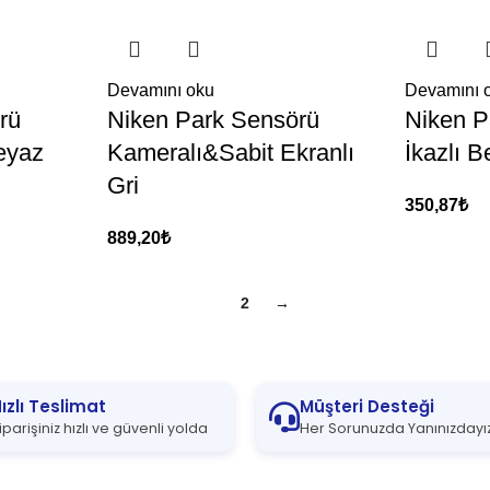
Devamını oku
Devamını 
rü
Niken Park Sensörü
Niken P
eyaz
Kameralı&Sabit Ekranlı
İkazlı 
Gri
350,87
₺
889,20
₺
1
2
→
ızlı Teslimat
Müşteri Desteği
iparişiniz hızlı ve güvenli yolda
Her Sorunuzda Yanınızdayı