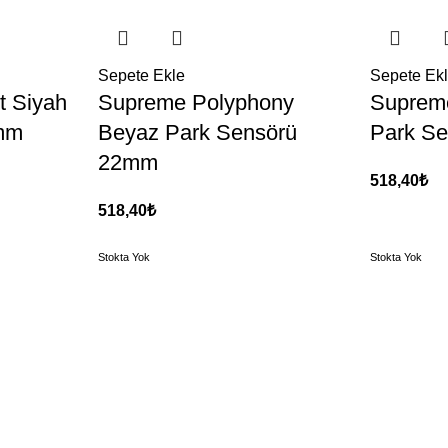
Sepete Ekle
Sepete Ek
 Siyah
Supreme Polyphony
Supreme
mm
Beyaz Park Sensörü
Park S
22mm
518,40
₺
518,40
₺
Stokta Yok
Stokta Yok