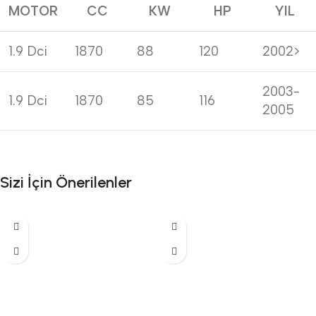
MOTOR
CC
KW
HP
YIL
1.9 Dci
1870
88
120
2002>
2003-
1.9 Dci
1870
85
116
2005
Sizi İçin Önerilenler