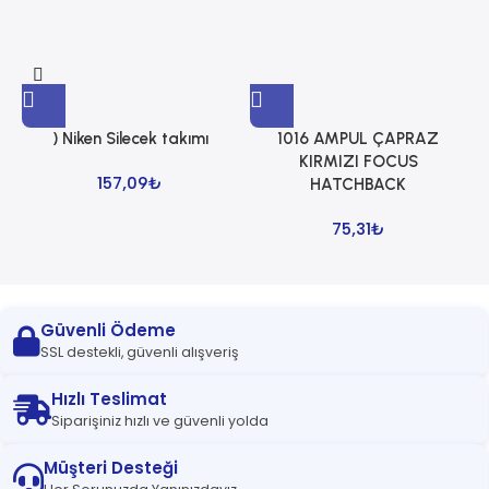
) Niken Silecek takımı
1016 AMPUL ÇAPRAZ
1
KIRMIZI FOCUS
157,09
₺
HATCHBACK
75,31
₺
Güvenli Ödeme
SSL destekli, güvenli alışveriş
Hızlı Teslimat
Siparişiniz hızlı ve güvenli yolda
Müşteri Desteği