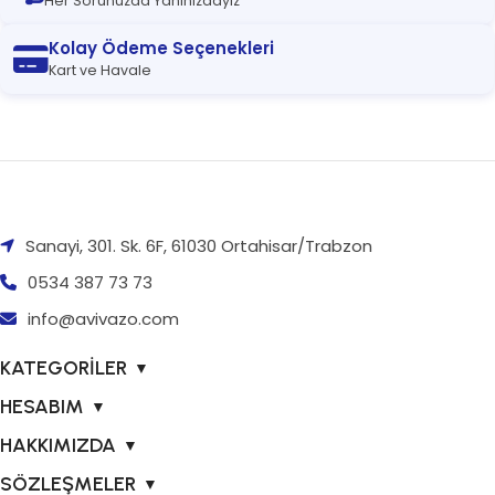
Her Sorunuzda Yanınızdayız
Kolay Ödeme Seçenekleri
Kart ve Havale
Sanayi, 301. Sk. 6F, 61030 Ortahisar/Trabzon
0534 387 73 73
info@avivazo.com
KATEGORİLER
▼
HESABIM
▼
HAKKIMIZDA
▼
SÖZLEŞMELER
▼