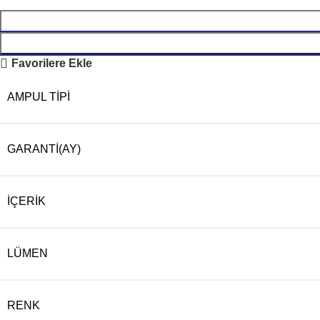
Favorilere Ekle
AMPUL TIPI
GARANTI(AY)
İÇERIK
LÜMEN
RENK