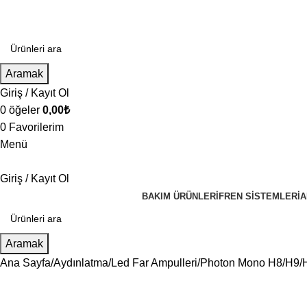
Aramak
Giriş / Kayıt Ol
0
öğeler
0,00
₺
0
Favorilerim
Menü
Giriş / Kayıt Ol
BAKIM ÜRÜNLERI
FREN SISTEMLERI
A
Aramak
Ana Sayfa
Aydınlatma
Led Far Ampulleri
Photon Mono H8/H9/H