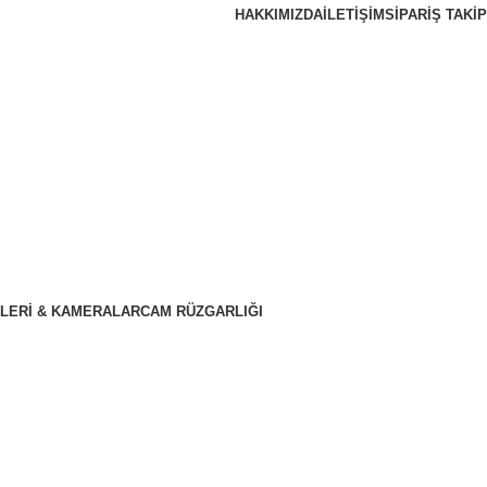
HAKKIMIZDA
İLETIŞIM
SIPARIŞ TAKIP
LERI & KAMERALAR
CAM RÜZGARLIĞI