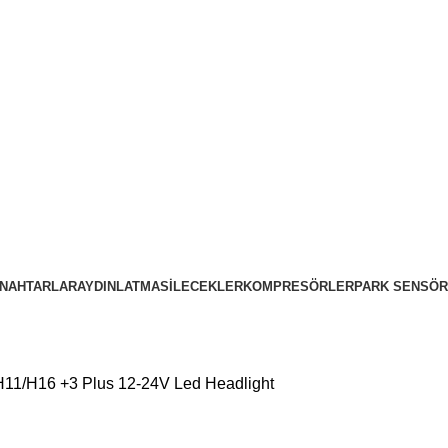
NAHTARLAR
AYDINLATMA
SILECEKLER
KOMPRESÖRLER
PARK SENSÖR
11/H16 +3 Plus 12-24V Led Headlight