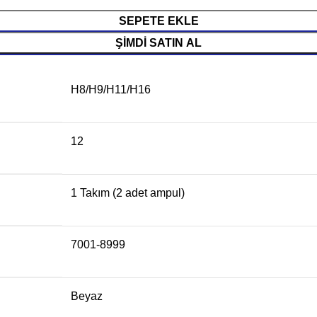
SEPETE EKLE
ŞIMDI SATIN AL
H8/H9/H11/H16
12
1 Takım (2 adet ampul)
7001-8999
Beyaz