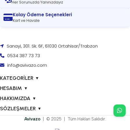
Her Sorunuzda Yanınızdayız
Kolay Ödeme Seçenekleri
Kart ve Havale
Sanayi, 301. Sk. 6F, 61030 Ortahisar/Trabzon
0534 387 73 73
info@avivazo.com
KATEGORİLER
▼
HESABIM
▼
HAKKIMIZDA
▼
SÖZLEŞMELER
▼
Avivazo
| © 2025 | Tüm Hakları Saklıdır.