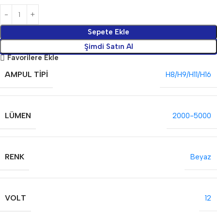
Sepete Ekle
Şimdi Satın Al
Favorilere Ekle
AMPUL TIPI
H8/H9/H11/H16
LÜMEN
2000-5000
RENK
Beyaz
VOLT
12