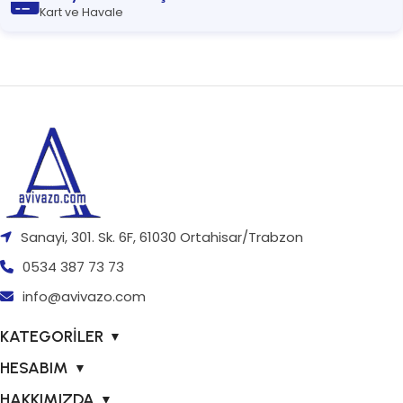
Kart ve Havale
Sanayi, 301. Sk. 6F, 61030 Ortahisar/Trabzon
0534 387 73 73
info@avivazo.com
KATEGORİLER
▼
HESABIM
▼
HAKKIMIZDA
▼