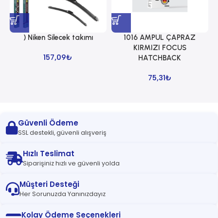
) Niken Silecek takımı
1016 AMPUL ÇAPRAZ
1
KIRMIZI FOCUS
157,09
₺
HATCHBACK
75,31
₺
Güvenli Ödeme
SSL destekli, güvenli alışveriş
Hızlı Teslimat
Siparişiniz hızlı ve güvenli yolda
Müşteri Desteği
Her Sorunuzda Yanınızdayız
Kolay Ödeme Seçenekleri