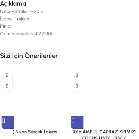
Açıklama
İveco-Stralis <–2012
İveco-Trakker
Pin:6
Oem numaraları:41221005
Sizi İçin Önerilenler
) Niken Silecek takımı
1016 AMPUL ÇAPRAZ KIRMIZI
FOCUS HATCHBACK