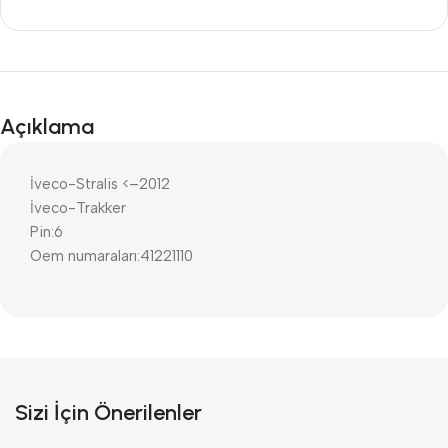
Açıklama
İveco-Stralis <–2012
İveco-Trakker
Pin:6
Oem numaraları:41221110
Sizi İçin Önerilenler