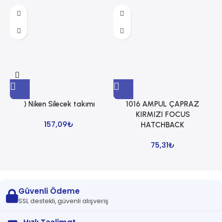
) Niken Silecek takımı
1016 AMPUL ÇAPRAZ
1
KIRMIZI FOCUS
157,09
₺
HATCHBACK
75,31
₺
Güvenli Ödeme
SSL destekli, güvenli alışveriş