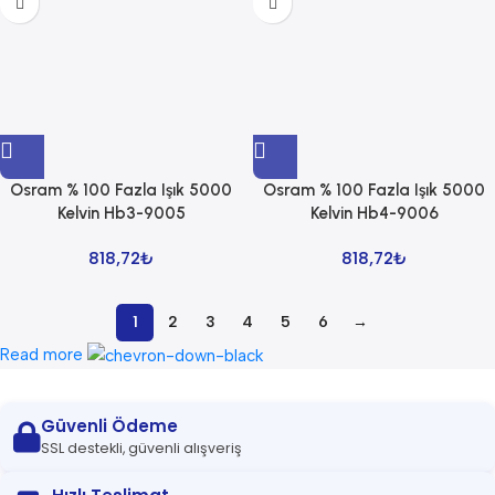
Osram % 100 Fazla Işık 5000
Osram % 100 Fazla Işık 5000
Kelvin Hb3-9005
Kelvin Hb4-9006
818,72
₺
818,72
₺
1
2
3
4
5
6
→
Read more
Güvenli Ödeme
SSL destekli, güvenli alışveriş