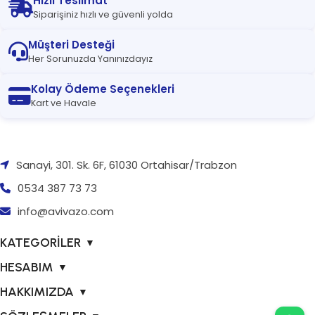
Hızlı Teslimat
Siparişiniz hızlı ve güvenli yolda
Müşteri Desteği
Her Sorunuzda Yanınızdayız
Kolay Ödeme Seçenekleri
Kart ve Havale
Sanayi, 301. Sk. 6F, 61030 Ortahisar/Trabzon
0534 387 73 73
info@avivazo.com
KATEGORİLER
▼
HESABIM
▼
HAKKIMIZDA
▼