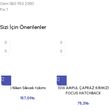
Oem:3B0 953 235D
Pin:7
Sizi İçin Önerilenler
) Niken Silecek takımı
1016 AMPUL ÇAPRAZ KIRMIZI
FOCUS HATCHBACK
157,09
₺
75,31
₺