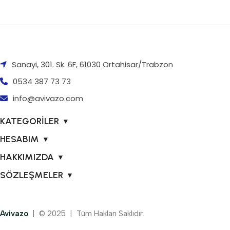
Sanayi, 301. Sk. 6F, 61030 Ortahisar/Trabzon
0534 387 73 73
info@avivazo.com
KATEGORİLER
▼
HESABIM
▼
HAKKIMIZDA
▼
SÖZLEŞMELER
▼
Avivazo
| © 2025 | Tüm Hakları Saklıdır.