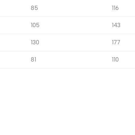
85
116
105
143
130
177
81
110