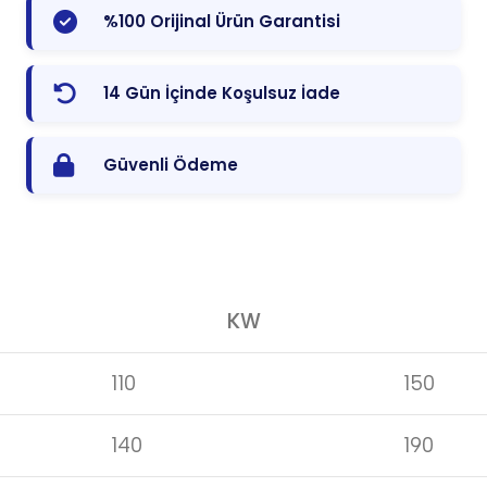
%100 Orijinal Ürün Garantisi
14 Gün İçinde Koşulsuz İade
Güvenli Ödeme
KW
110
150
140
190