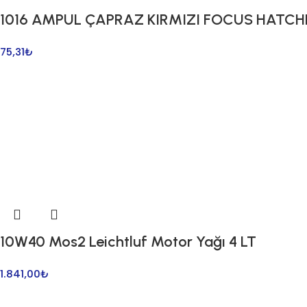
1016 AMPUL ÇAPRAZ KIRMIZI FOCUS HATC
75,31
₺
10W40 Mos2 Leichtluf Motor Yağı 4 LT
1.841,00
₺