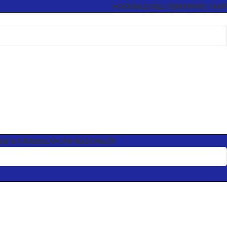
HAKKIMIZDA
İLETIŞIM
SIPARIŞ TAKIP
ERI & KAMERALAR
CAM RÜZGARLIĞI