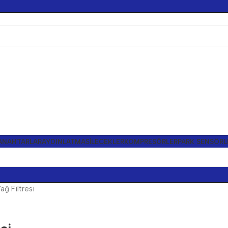
ANAHTARLAR
AYDINLATMA
SILECEKLER
KOMPRESÖRLER
PARK SENSÖRL
ğ Filtresi