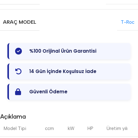
ARAÇ MODEL
T-Roc
%100 Orijinal Ürün Garantisi
14 Gün İçinde Koşulsuz İade
Güvenli Ödeme
Açıklama
Model Tipi
ccm
kW
HP
Üretim yılı