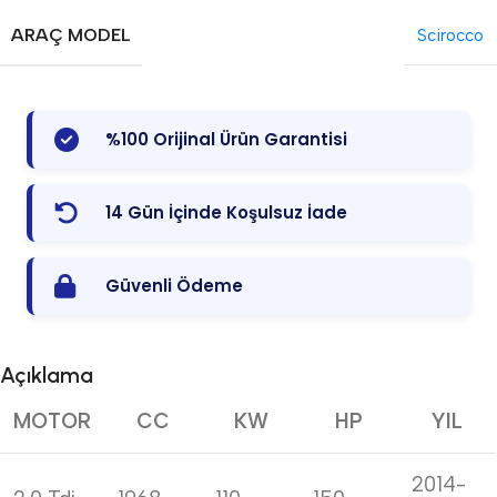
ARAÇ MODEL
Scirocco
%100 Orijinal Ürün Garantisi
14 Gün İçinde Koşulsuz İade
Güvenli Ödeme
Açıklama
MOTOR
CC
KW
HP
YIL
2014-