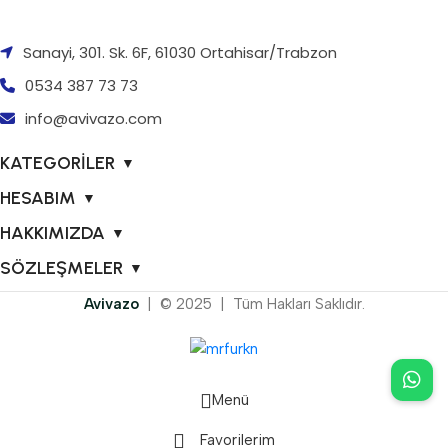
Sanayi, 301. Sk. 6F, 61030 Ortahisar/Trabzon
0534 387 73 73
info@avivazo.com
KATEGORİLER
▼
HESABIM
▼
HAKKIMIZDA
▼
SÖZLEŞMELER
▼
Avivazo
| © 2025 | Tüm Hakları Saklıdır.
Menü
Favorilerim