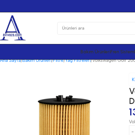
Bakım Ürünleri
Fren Sisteml
Ana Sayfa
Bakım Ürünleri
Filtre
Yağ Filtreleri
Volkswagen Golf 2006
K
V
D
1
Vo