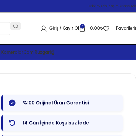
Hakkımızda
İletişim
Sipariş Tak
0
Giriş / Kayıt Ol
0,00
₺
Favoriler
& Kameralar
Cam Rüzgarlığı
%100 Orijinal Ürün Garantisi
14 Gün İçinde Koşulsuz İade