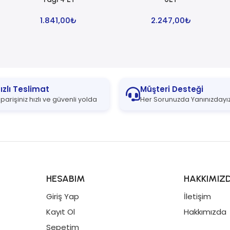
1.841,00
₺
2.247,00
₺
ızlı Teslimat
Müşteri Desteği
iparişiniz hızlı ve güvenli yolda
Her Sorunuzda Yanınızdayı
HESABIM
HAKKIMIZ
Giriş Yap
İletişim
Kayıt Ol
Hakkımızda
Sepetim