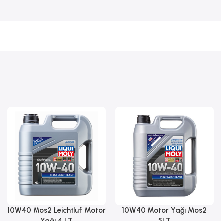
10W40 Mos2 Leichtluf Motor
10W40 Motor Yağı Mos2
Sepete Ekle
Sepete Ekle
Yağı 4 LT
5LT