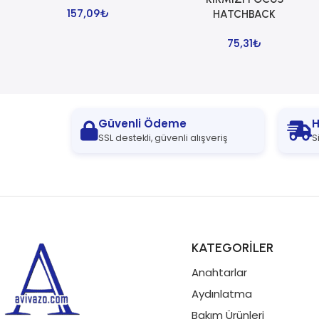
157,09
₺
HATCHBACK
75,31
₺
Güvenli Ödeme
H
SSL destekli, güvenli alışveriş
S
KATEGORİLER
Anahtarlar
Aydınlatma
Bakım Ürünleri