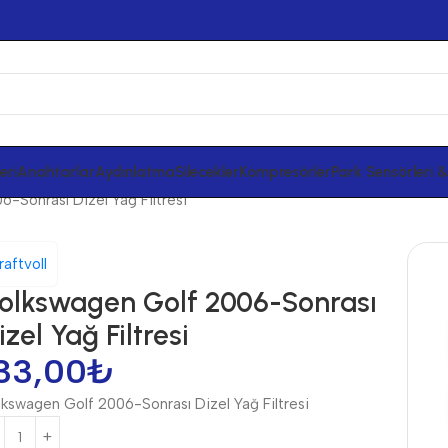
eri
Anahtarlar
Aydınlatma
Silecekler
Kompresörler
Park Sensörleri 
-Sonrası Dizel Yağ Filtresi
raftvoll
olkswagen Golf 2006-Sonrası
izel Yağ Filtresi
33,00
₺
lkswagen Golf 2006-Sonrası Dizel Yağ Filtresi