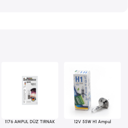
1176 AMPUL DÜZ TIRNAK
12V 55W H1 Ampul
Sepete Ekle
Sepete Ekle