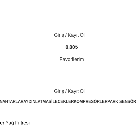
Giriş / Kayıt Ol
0,00
₺
Favorilerim
Giriş / Kayıt Ol
NAHTARLAR
AYDINLATMA
SILECEKLER
KOMPRESÖRLER
PARK SENSÖR
r Yağ Filtresi