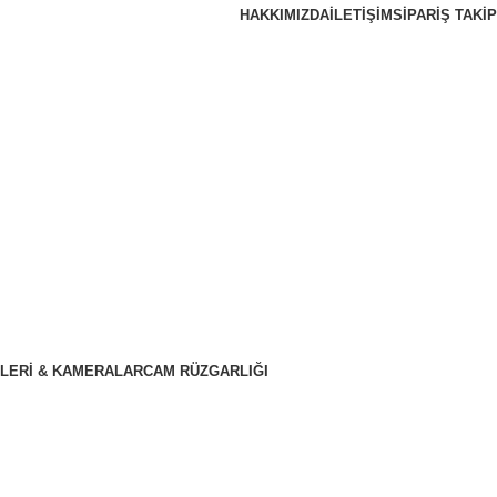
HAKKIMIZDA
İLETIŞIM
SIPARIŞ TAKIP
LERI & KAMERALAR
CAM RÜZGARLIĞI