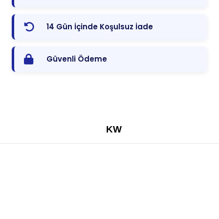
14 Gün İçinde Koşulsuz İade
Güvenli Ödeme
KW