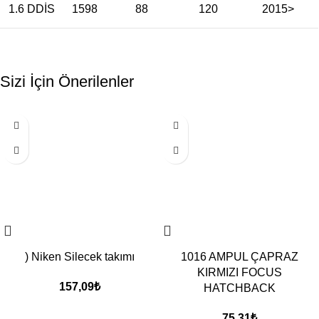
1.6 DDİS
1598
88
120
2015>
Sizi İçin Önerilenler
) Niken Silecek takımı
1016 AMPUL ÇAPRAZ
KIRMIZI FOCUS
157,09
₺
HATCHBACK
75,31
₺