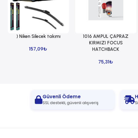
) Niken Silecek takımı
1016 AMPUL ÇAPRAZ
Sepete Ekle
Sepete Ekle
KIRMIZI FOCUS
157,09
₺
HATCHBACK
75,31
₺
Güvenli Ödeme
H
SSL destekli, güvenli alışveriş
S