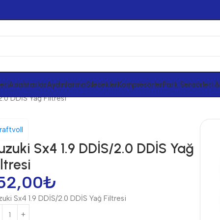
eri
Anahtarlar
Aydınlatma
Silecekler
Kompresörler
Park Sensörleri 
.0 DDİS Yağ Filtresi
raftvoll
uzuki Sx4 1.9 DDİS/2.0 DDİS Yağ
iltresi
52,00
₺
uki Sx4 1.9 DDİS/2.0 DDİS Yağ Filtresi