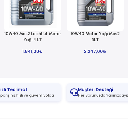
10W40 Mos2 Leichtluf Motor
10W40 Motor Yağı Mos2
Sepete Ekle
Sepete Ekle
Yağı 4 LT
5LT
1.841,00
₺
2.247,00
₺
ızlı Teslimat
Müşteri Desteği
iparişiniz hızlı ve güvenli yolda
Her Sorunuzda Yanınızdayı