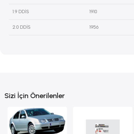
1.9 DDİS
1910
2.0 DDİS
1956
Sizi İçin Önerilenler