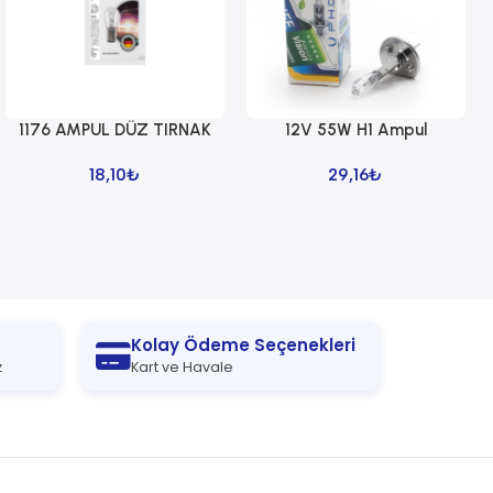
1176 AMPUL DÜZ TIRNAK
12V 55W H1 Ampul
Sepete Ekle
Sepete Ekle
18,10
₺
29,16
₺
Kolay Ödeme Seçenekleri
z
Kart ve Havale