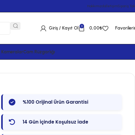
Hakkımızda
İletişim
Sipariş Tak
0
Giriş / Kayıt Ol
0,00
₺
Favoriler
& Kameralar
Cam Rüzgarlığı
%100 Orijinal Ürün Garantisi
14 Gün İçinde Koşulsuz İade