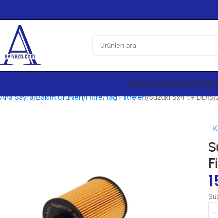
Bakım Ürünleri
Fren Sisteml
Ana Sayfa
Bakım Ürünleri
Filtre
Yağ Filtreleri
Suzuki Sx4 1.9 DDİS/2
K
S
F
1
Suz