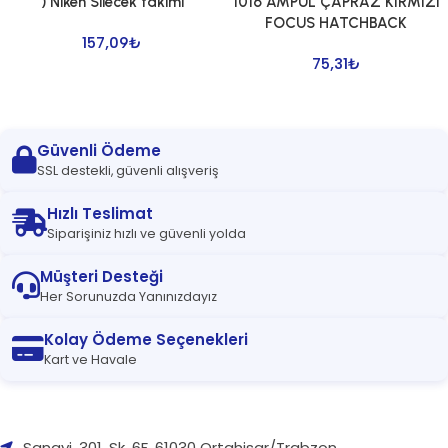
) Niken Silecek takımı
1016 AMPUL ÇAPRAZ KIRMIZI
FOCUS HATCHBACK
157,09
₺
75,31
₺
Güvenli Ödeme
SSL destekli, güvenli alışveriş
Hızlı Teslimat
Siparişiniz hızlı ve güvenli yolda
Müşteri Desteği
Her Sorunuzda Yanınızdayız
Kolay Ödeme Seçenekleri
Kart ve Havale
Sanayi, 301. Sk. 6F, 61030 Ortahisar/Trabzon