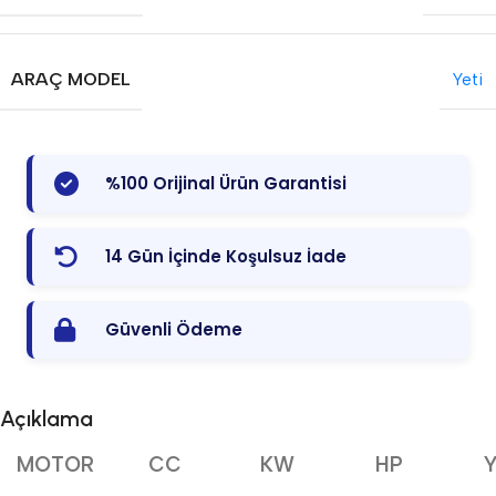
ARAÇ MODEL
Yeti
%100 Orijinal Ürün Garantisi
14 Gün İçinde Koşulsuz İade
Güvenli Ödeme
Açıklama
MOTOR
CC
KW
HP
Y