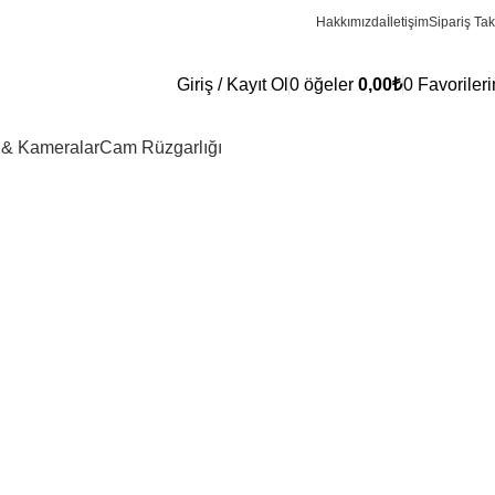
Hakkımızda
İletişim
Sipariş Tak
Giriş / Kayıt Ol
0
öğeler
0,00
₺
0
Favoriler
 & Kameralar
Cam Rüzgarlığı