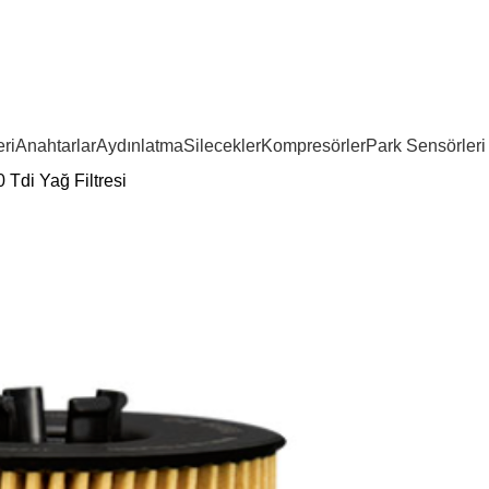
ri
Anahtarlar
Aydınlatma
Silecekler
Kompresörler
Park Sensörleri
 Tdi Yağ Filtresi