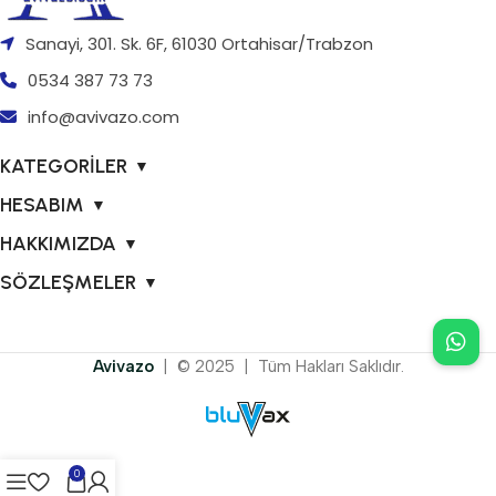
Sanayi, 301. Sk. 6F, 61030 Ortahisar/Trabzon
0534 387 73 73
info@avivazo.com
KATEGORİLER
▼
HESABIM
▼
HAKKIMIZDA
▼
SÖZLEŞMELER
▼
Avivazo
| © 2025 | Tüm Hakları Saklıdır.
0