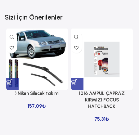
Sizi İçin Önerilenler
) Niken Silecek takımı
1016 AMPUL ÇAPRAZ
1
KIRMIZI FOCUS
157,09
₺
HATCHBACK
75,31
₺