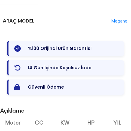
ARAÇ MODEL
Megane
%100 Orijinal Ürün Garantisi
14 Gün İçinde Koşulsuz İade
Güvenli Ödeme
Açıklama
Motor
CC
KW
HP
YIL