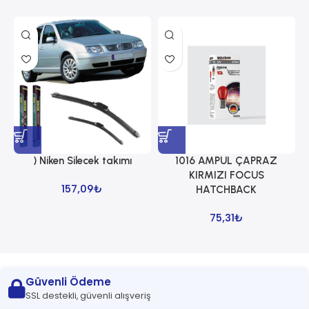
) Niken Silecek takımı
1016 AMPUL ÇAPRAZ
1
KIRMIZI FOCUS
157,09
₺
HATCHBACK
75,31
₺
Güvenli Ödeme
SSL destekli, güvenli alışveriş