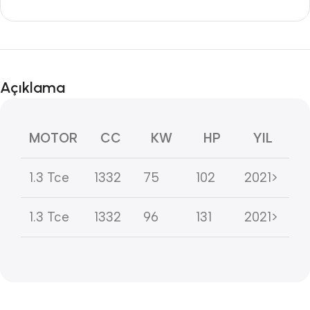
Açıklama
MOTOR
CC
KW
HP
YIL
1.3 Tce
1332
75
102
2021>
1.3 Tce
1332
96
131
2021>