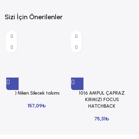
Sizi İçin Önerilenler
) Niken Silecek takımı
1016 AMPUL ÇAPRAZ
1
KIRMIZI FOCUS
157,09
₺
HATCHBACK
75,31
₺