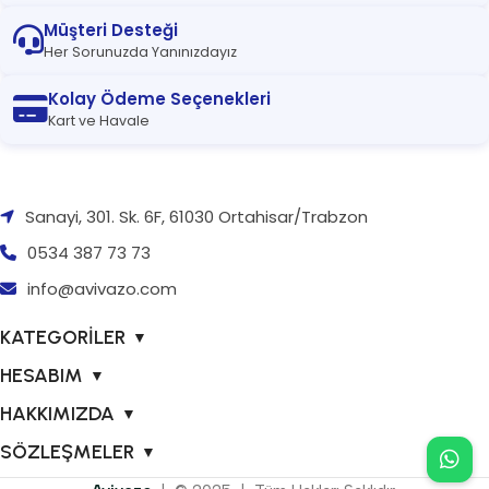
Müşteri Desteği
Her Sorunuzda Yanınızdayız
Kolay Ödeme Seçenekleri
Kart ve Havale
Sanayi, 301. Sk. 6F, 61030 Ortahisar/Trabzon
0534 387 73 73
info@avivazo.com
KATEGORİLER
▼
HESABIM
▼
HAKKIMIZDA
▼
SÖZLEŞMELER
▼