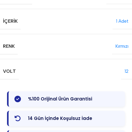
İÇERIK
1 Adet
RENK
Kırmızı
VOLT
12
%100 Orijinal Ürün Garantisi
14 Gün İçinde Koşulsuz İade