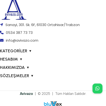
Sanayi, 301. Sk. 6F, 61030 Ortahisar/Trabzon
0534 387 73 73
info@avivazo.com
KATEGORİLER
▼
HESABIM
▼
HAKKIMIZDA
▼
SÖZLEŞMELER
▼
Avivazo
| © 2025 | Tüm Hakları Saklıdır.