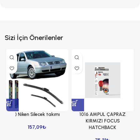
Sizi İçin Önerilenler
) Niken Silecek takımı
1016 AMPUL ÇAPRAZ
1
KIRMIZI FOCUS
157,09
₺
HATCHBACK