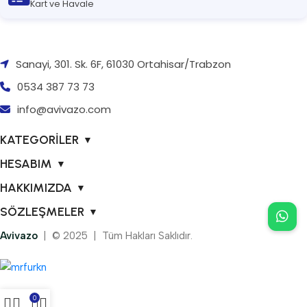
Kart ve Havale
Sanayi, 301. Sk. 6F, 61030 Ortahisar/Trabzon
0534 387 73 73
info@avivazo.com
KATEGORİLER
▼
HESABIM
▼
HAKKIMIZDA
▼
SÖZLEŞMELER
▼
Avivazo
| © 2025 | Tüm Hakları Saklıdır.
0