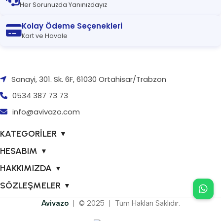
Her Sorunuzda Yanınızdayız
Kolay Ödeme Seçenekleri
Kart ve Havale
Sanayi, 301. Sk. 6F, 61030 Ortahisar/Trabzon
0534 387 73 73
info@avivazo.com
KATEGORİLER
▼
HESABIM
▼
HAKKIMIZDA
▼
SÖZLEŞMELER
▼
Avivazo
| © 2025 | Tüm Hakları Saklıdır.