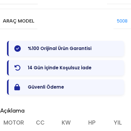
ARAÇ MODEL
5008
%100 Orijinal Ürün Garantisi
14 Gün İçinde Koşulsuz İade
Güvenli Ödeme
Açıklama
MOTOR
CC
KW
HP
YIL