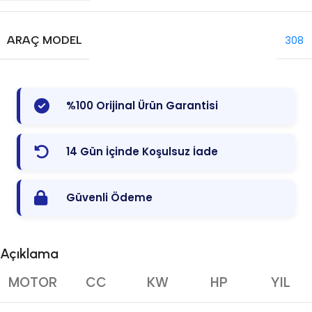
ARAÇ MODEL
308
%100 Orijinal Ürün Garantisi
14 Gün İçinde Koşulsuz İade
Güvenli Ödeme
Açıklama
MOTOR
CC
KW
HP
YIL