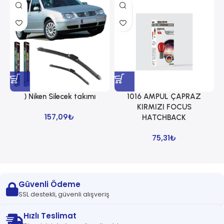
) Niken Silecek takımı
1016 AMPUL ÇAPRAZ
1
KIRMIZI FOCUS
157,09
₺
HATCHBACK
75,31
₺
Güvenli Ödeme
SSL destekli, güvenli alışveriş
Hızlı Teslimat