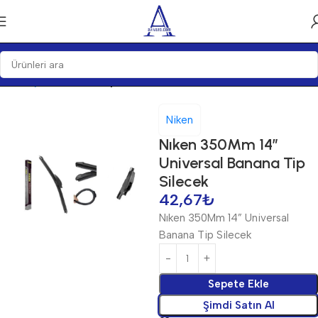
Ana Sayfa
Silecekler
Aparatsız Silecekler
Niken
Nıken 350Mm 14”
Universal Banana Tip
Silecek
42,67
₺
Nıken 350Mm 14” Universal
Banana Tip Silecek
Sepete Ekle
Şimdi Satın Al