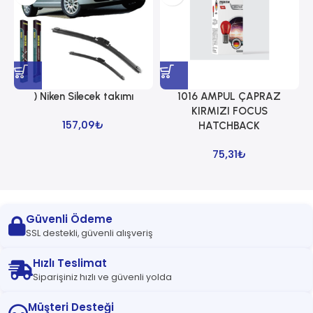
) Niken Silecek takımı
1016 AMPUL ÇAPRAZ
1
KIRMIZI FOCUS
157,09
₺
HATCHBACK
75,31
₺
Güvenli Ödeme
SSL destekli, güvenli alışveriş
Hızlı Teslimat
Siparişiniz hızlı ve güvenli yolda
Müşteri Desteği