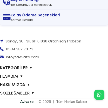
Her Sorunuzda Yanınızdayız
Kolay Ödeme Seçenekleri
Kart ve Havale
Sanayi, 301. Sk. 6F, 61030 Ortahisar/Trabzon
0534 387 73 73
info@avivazo.com
KATEGORİLER
▼
HESABIM
▼
HAKKIMIZDA
▼
SÖZLEŞMELER
▼
Avivazo
| © 2025 | Tüm Hakları Saklıdır.