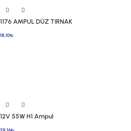
1176 AMPUL DÜZ TIRNAK
18,10
₺
12V 55W H1 Ampul
29,16
₺