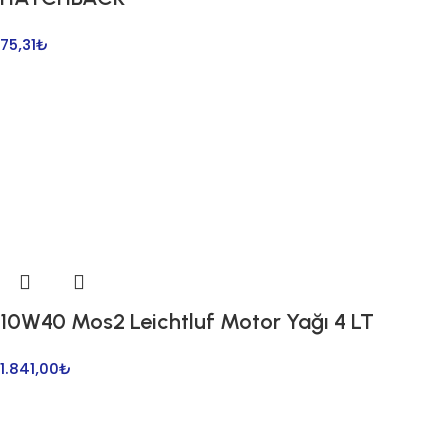
75,31
₺
10W40 Mos2 Leichtluf Motor Yağı 4 LT
1.841,00
₺