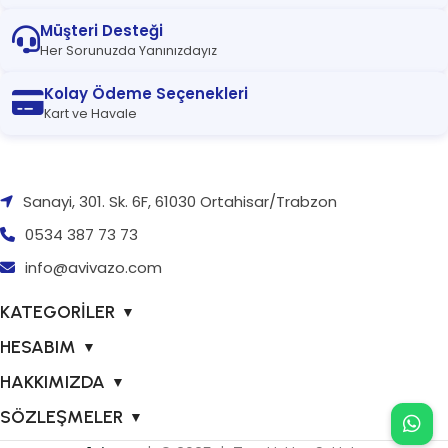
Müşteri Desteği
Her Sorunuzda Yanınızdayız
Kolay Ödeme Seçenekleri
Kart ve Havale
Sanayi, 301. Sk. 6F, 61030 Ortahisar/Trabzon
0534 387 73 73
info@avivazo.com
KATEGORİLER
▼
HESABIM
▼
HAKKIMIZDA
▼
SÖZLEŞMELER
▼