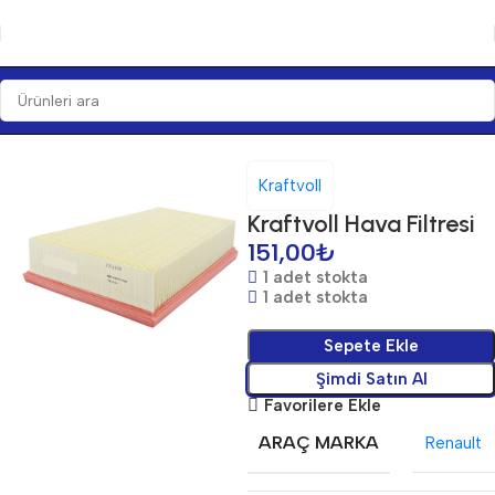
Ana Sayfa
Bakım Ürünleri
Filtre
Hava Filtreleri
Kraftvoll
Kraftvoll Hava Filtresi
151,00
₺
1 adet stokta
1 adet stokta
Sepete Ekle
Şimdi Satın Al
Favorilere Ekle
ARAÇ MARKA
Renault