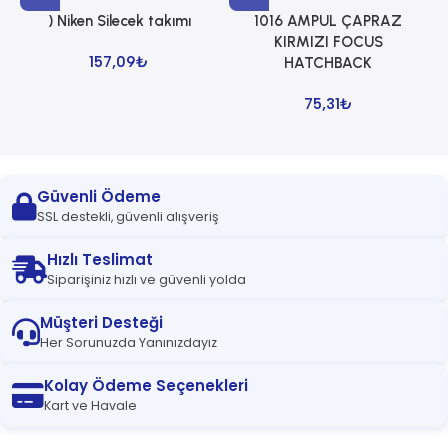
) Niken Silecek takımı
1016 AMPUL ÇAPRAZ
1
KIRMIZI FOCUS
157,09
₺
HATCHBACK
75,31
₺
Güvenli Ödeme
SSL destekli, güvenli alışveriş
Hızlı Teslimat
Siparişiniz hızlı ve güvenli yolda
Müşteri Desteği
Her Sorunuzda Yanınızdayız
Kolay Ödeme Seçenekleri
Kart ve Havale