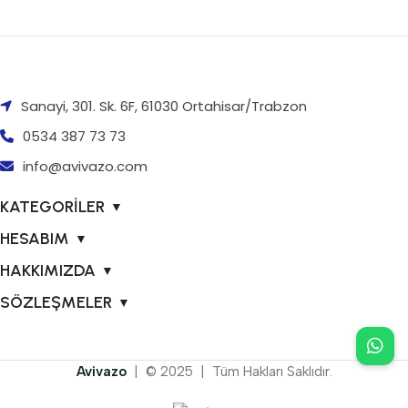
Sanayi, 301. Sk. 6F, 61030 Ortahisar/Trabzon
0534 387 73 73
info@avivazo.com
KATEGORİLER
▼
HESABIM
▼
HAKKIMIZDA
▼
SÖZLEŞMELER
▼
Avivazo
| © 2025 | Tüm Hakları Saklıdır.