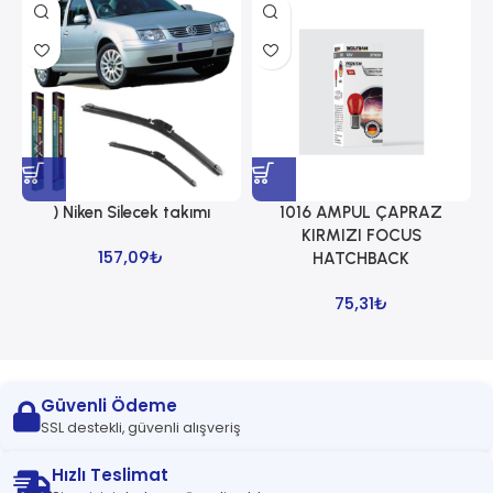
) Niken Silecek takımı
1016 AMPUL ÇAPRAZ
1
KIRMIZI FOCUS
157,09
₺
HATCHBACK
75,31
₺
Güvenli Ödeme
SSL destekli, güvenli alışveriş
Hızlı Teslimat