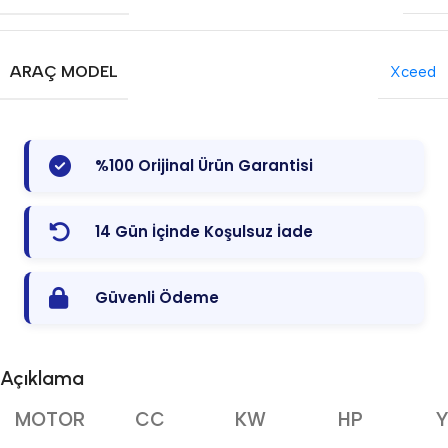
ARAÇ MODEL
Xceed
%100 Orijinal Ürün Garantisi
14 Gün İçinde Koşulsuz İade
Güvenli Ödeme
Açıklama
MOTOR
CC
KW
HP
Y