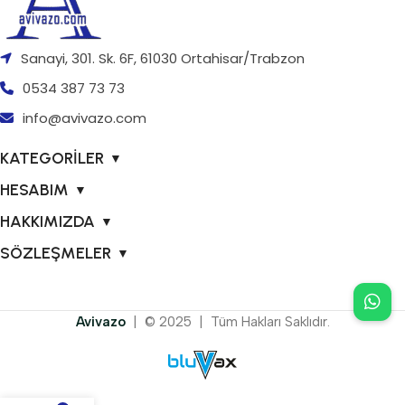
Sanayi, 301. Sk. 6F, 61030 Ortahisar/Trabzon
0534 387 73 73
info@avivazo.com
KATEGORİLER
▼
HESABIM
▼
HAKKIMIZDA
▼
SÖZLEŞMELER
▼
Avivazo
| © 2025 | Tüm Hakları Saklıdır.