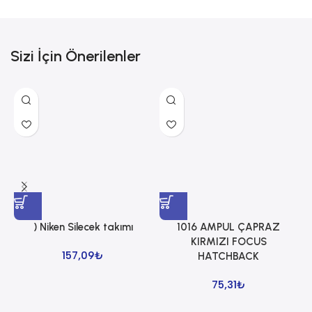
Sizi İçin Önerilenler
) Niken Silecek takımı
1016 AMPUL ÇAPRAZ
1
KIRMIZI FOCUS
157,09
₺
HATCHBACK
75,31
₺