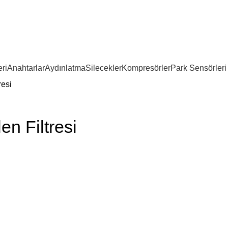
ri
Anahtarlar
Aydınlatma
Silecekler
Kompresörler
Park Sensörleri
resi
n Filtresi