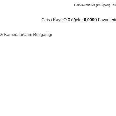
Hakkımızda
İletişim
Sipariş Tak
Giriş / Kayıt Ol
0
öğeler
0,00
₺
0
Favoriler
 & Kameralar
Cam Rüzgarlığı