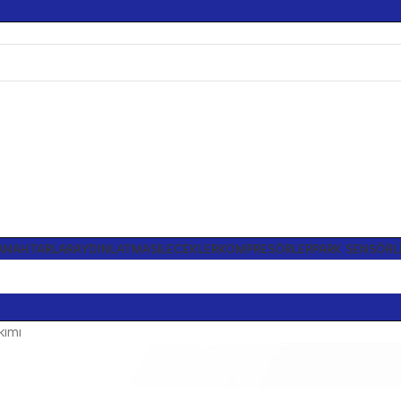
ANAHTARLAR
AYDINLATMA
SILECEKLER
KOMPRESÖRLER
PARK SENSÖRL
kımı