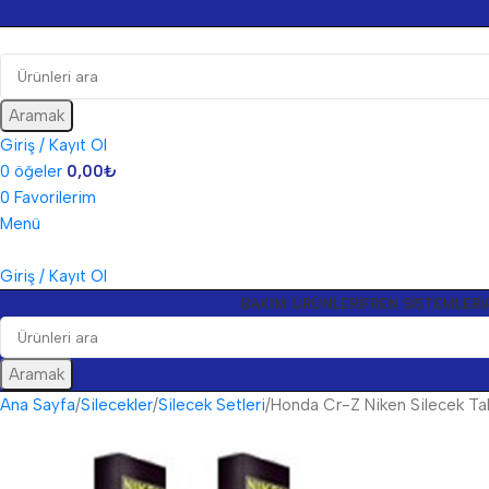
Aramak
Giriş / Kayıt Ol
0
öğeler
0,00
₺
0
Favorilerim
Menü
Giriş / Kayıt Ol
BAKIM ÜRÜNLERI
FREN SISTEMLERI
Aramak
Ana Sayfa
Silecekler
Silecek Setleri
Honda Cr-Z Niken Silecek Ta