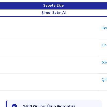
Sepete Ekle
Şimdi Satın Al
Ho
Cr
65
Çif
%100 Orijinal Ürün Garantisi