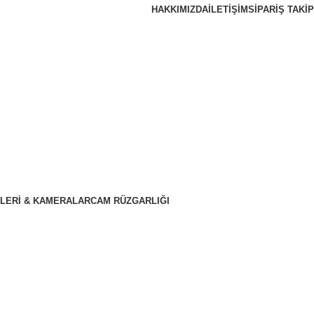
HAKKIMIZDA
İLETIŞIM
SIPARIŞ TAKIP
LERI & KAMERALAR
CAM RÜZGARLIĞI