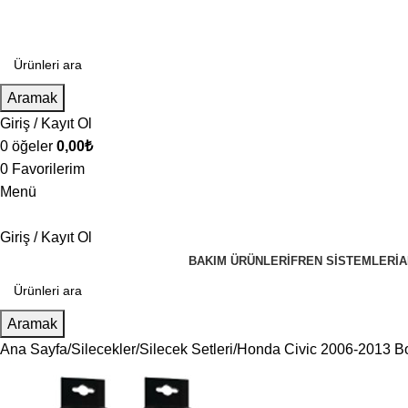
Aramak
Giriş / Kayıt Ol
0
öğeler
0,00
₺
0
Favorilerim
Menü
Giriş / Kayıt Ol
BAKIM ÜRÜNLERI
FREN SISTEMLERI
A
Aramak
Ana Sayfa
Silecekler
Silecek Setleri
Honda Civic 2006-2013 Bo
STOKTA YOK