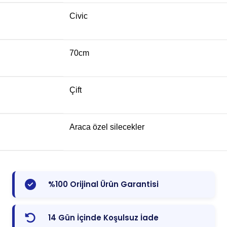
Civic
70cm
Çift
Araca özel silecekler
%100 Orijinal Ürün Garantisi
14 Gün İçinde Koşulsuz İade