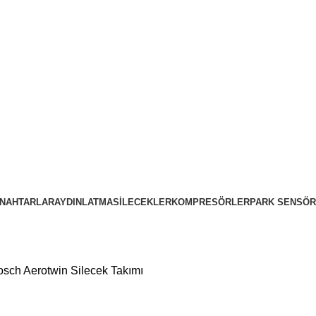
NAHTARLAR
AYDINLATMA
SILECEKLER
KOMPRESÖRLER
PARK SENSÖR
sch Aerotwin Silecek Takımı