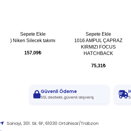
Sepete Ekle
Sepete Ekle
) Niken Silecek takımı
1016 AMPUL ÇAPRAZ
KIRMIZI FOCUS
157,09
₺
HATCHBACK
75,31
₺
Güvenli Ödeme
H
SSL destekli, güvenli alışveriş
S
Sanayi, 301. Sk. 6F, 61030 Ortahisar/Trabzon