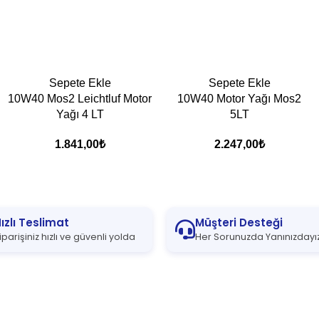
Sepete Ekle
Sepete Ekle
10W40 Mos2 Leichtluf Motor
10W40 Motor Yağı Mos2
Yağı 4 LT
5LT
1.841,00
₺
2.247,00
₺
ızlı Teslimat
Müşteri Desteği
iparişiniz hızlı ve güvenli yolda
Her Sorunuzda Yanınızdayı