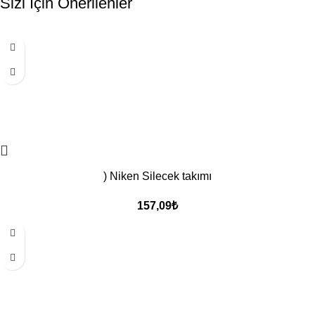
Sizi İçin Önerilenler
) Niken Silecek takımı
157,09
₺