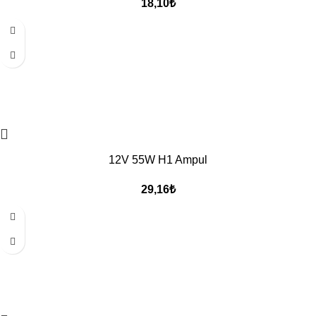
18,10
₺
12V 55W H1 Ampul
29,16
₺