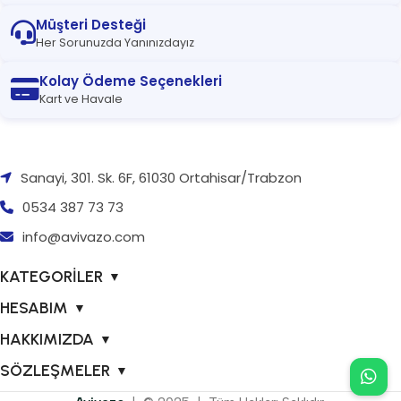
Müşteri Desteği
Her Sorunuzda Yanınızdayız
Kolay Ödeme Seçenekleri
Kart ve Havale
Sanayi, 301. Sk. 6F, 61030 Ortahisar/Trabzon
0534 387 73 73
info@avivazo.com
KATEGORİLER
▼
HESABIM
▼
HAKKIMIZDA
▼
SÖZLEŞMELER
▼