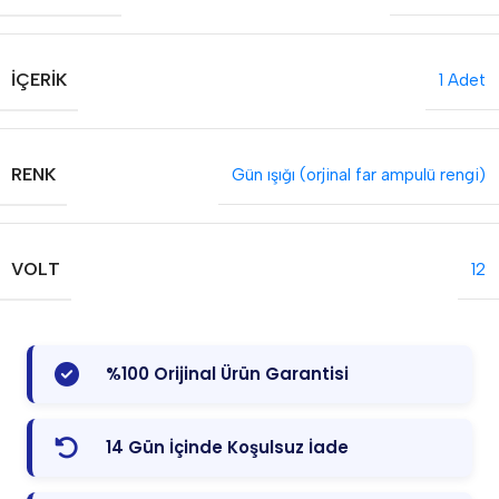
İÇERIK
1 Adet
RENK
Gün ışığı (orjinal far ampulü rengi)
VOLT
12
%100 Orijinal Ürün Garantisi
14 Gün İçinde Koşulsuz İade