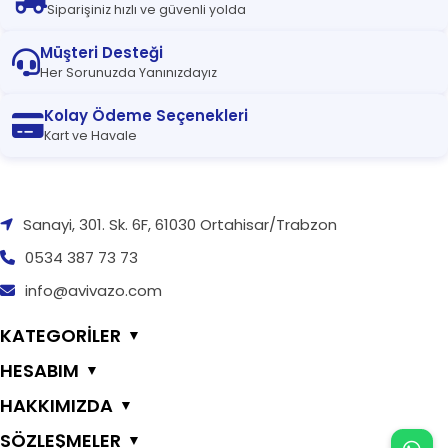
Siparişiniz hızlı ve güvenli yolda
Müşteri Desteği
Her Sorunuzda Yanınızdayız
Kolay Ödeme Seçenekleri
Kart ve Havale
Sanayi, 301. Sk. 6F, 61030 Ortahisar/Trabzon
0534 387 73 73
info@avivazo.com
KATEGORİLER
▼
HESABIM
▼
HAKKIMIZDA
▼
SÖZLEŞMELER
▼