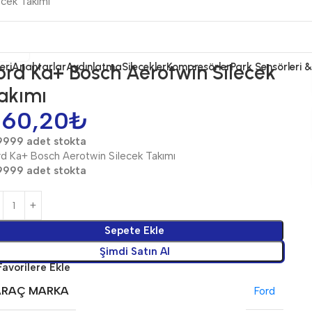
ecek Takımı
osch
eri
ord Ka+ Bosch Aerotwin Silecek
Anahtarlar
Aydınlatma
Silecekler
Kompresörler
Park Sensörleri 
akımı
60,20
₺
9999 adet stokta
rd Ka+ Bosch Aerotwin Silecek Takımı
9999 adet stokta
Sepete Ekle
Şimdi Satın Al
Favorilere Ekle
ARAÇ MARKA
Ford