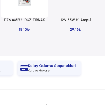
1176 AMPUL DÜZ TIRNAK
12V 55W H1 Ampul
Sepete Ekle
Sepete Ekle
18,10
₺
29,16
₺
Kolay Ödeme Seçenekleri
z
Kart ve Havale