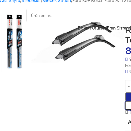
Ana Sayfa
Silecekler
Silecek Setleri
Ford Ka+ Bosch Aerotwin Sil
B
Bakım Ürünleri
Fren Sisteml
F
T
8
Fo