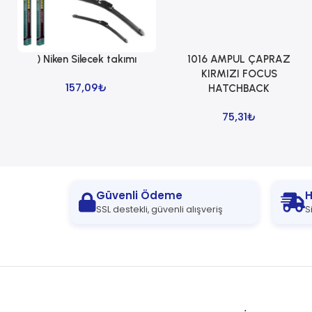
) Niken Silecek takımı
1016 AMPUL ÇAPRAZ
Sepete Ekle
Sepete Ekle
KIRMIZI FOCUS
157,09
₺
HATCHBACK
75,31
₺
Güvenli Ödeme
H
SSL destekli, güvenli alışveriş
S