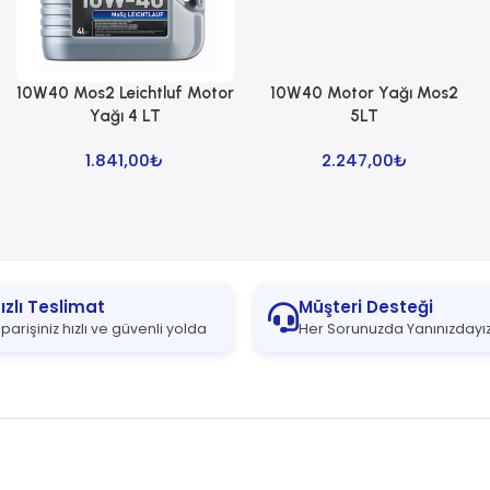
10W40 Mos2 Leichtluf Motor
10W40 Motor Yağı Mos2
Sepete Ekle
Sepete Ekle
Yağı 4 LT
5LT
1.841,00
₺
2.247,00
₺
ızlı Teslimat
Müşteri Desteği
iparişiniz hızlı ve güvenli yolda
Her Sorunuzda Yanınızdayı