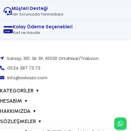
Müşteri Desteği
Her Sorunuzda Yanınızdayız
Kolay Ödeme Seçenekleri
Kart ve Havale
Sanayi, 301. Sk. 6F, 61030 Ortahisar/Trabzon
0534 387 73 73
info@avivazo.com
KATEGORİLER
▼
HESABIM
▼
HAKKIMIZDA
▼
SÖZLEŞMELER
▼