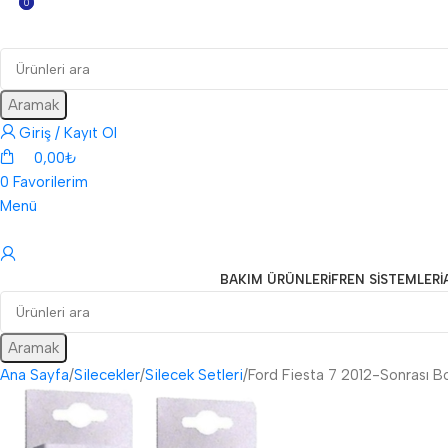
0
0
Aramak
Giriş / Kayıt Ol
0,00
₺
0
Favorilerim
Menü
BAKIM ÜRÜNLERI
FREN SISTEMLERI
Aramak
Ana Sayfa
Silecekler
Silecek Setleri
Ford Fiesta 7 2012-Sonrası B