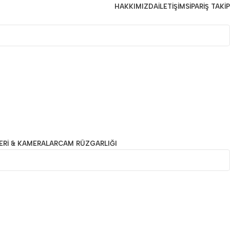
HAKKIMIZDA
İLETIŞIM
SIPARIŞ TAKIP
ERI & KAMERALAR
CAM RÜZGARLIĞI