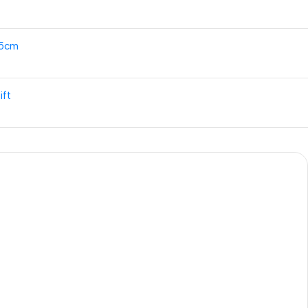
5cm
ift