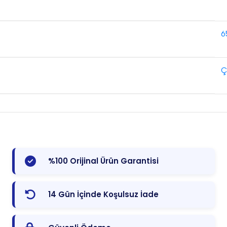
6
Ç
%100 Orijinal Ürün Garantisi
14 Gün İçinde Koşulsuz İade