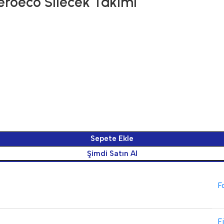
eroeco Silecek Takımı
Sepete Ekle
Şimdi Satın Al
F
F