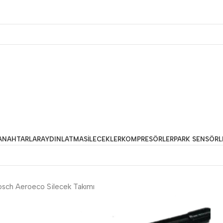
ANAHTARLAR
AYDINLATMA
SILECEKLER
KOMPRESÖRLER
PARK SENSÖRL
osch Aeroeco Silecek Takımı