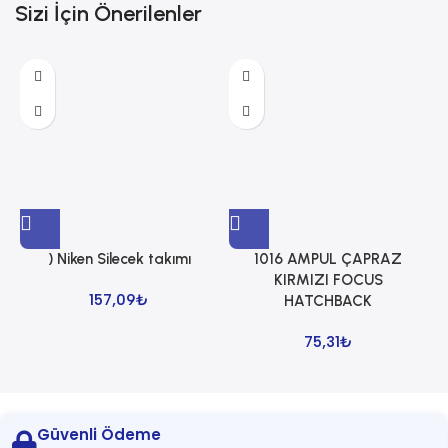
Sizi İçin Önerilenler
) Niken Silecek takımı
1016 AMPUL ÇAPRAZ
1
KIRMIZI FOCUS
157,09
₺
HATCHBACK
75,31
₺
Güvenli Ödeme